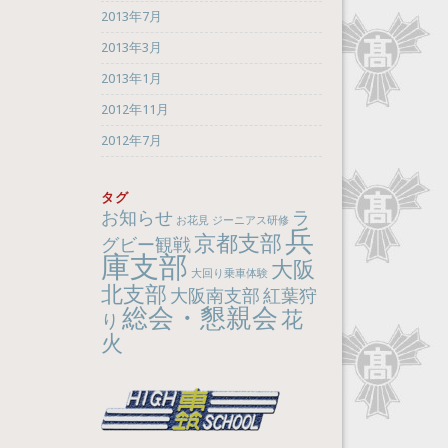
2013年7月
2013年3月
2013年1月
2012年11月
2012年7月
タグ
お知らせ
ラ
お花見
ジーニアス研修
兵
京都支部
グビー観戦
庫支部
大阪
大回り乗車体験
北支部
大阪南支部
紅葉狩
総会・懇親会
花
り
火