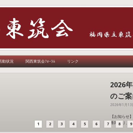
活動状況
関西東筑会ﾌｫｰﾗﾑ
リンク
202
のご案
2026年1月13日 
【お知らせ】
番期より、20
1
2
3
4
5
6
7
8
9