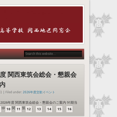
6年度 関西東筑会総会・懇親会
内
| Filed under:
2026年度交歓イベント
2026年度 関西東筑会総会・懇親会のご案内 91期当
26年度 関西東筑会 …
10
11
12
13
14
15
16