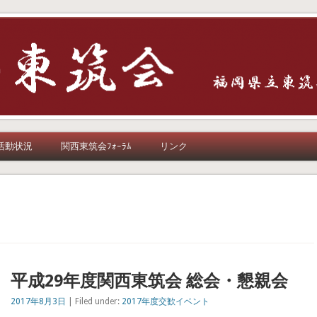
活動状況
関西東筑会ﾌｫｰﾗﾑ
リンク
平成29年度関西東筑会 総会・懇親会
2017年8月3日
| Filed under:
2017年度交歓イベント