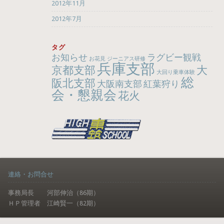
2012年11月
2012年7月
タグ
お知らせ
ラグビー観戦
お花見
ジーニアス研修
兵庫支部
京都支部
大
大回り乗車体験
総
阪北支部
大阪南支部
紅葉狩り
会・懇親会
花火
連絡・お問合せ
事務局長 河部伸治（86期）
ＨＰ管理者 江崎賢一（82期）