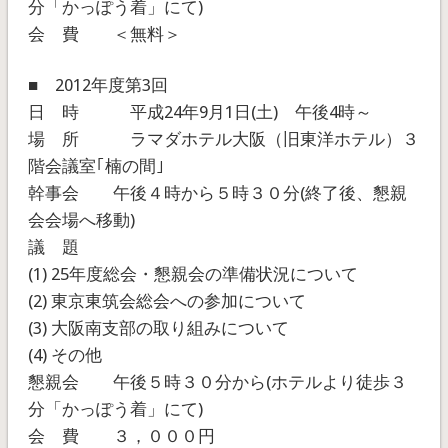
分「かっぽう着」にて)
会 費 ＜無料＞
■ 2012年度第3回
日 時 平成24年9月1日(土) 午後4時～
場 所 ラマダホテル大阪（旧東洋ホテル）３
階会議室｢楠の間｣
幹事会 午後４時から５時３０分(終了後、懇親
会会場へ移動)
議 題
(1) 25年度総会・懇親会の準備状況について
(2) 東京東筑会総会への参加について
(3) 大阪南支部の取り組みについて
(4) その他
懇親会 午後５時３０分から(ホテルより徒歩３
分「かっぽう着」にて)
会 費 ３，０００円