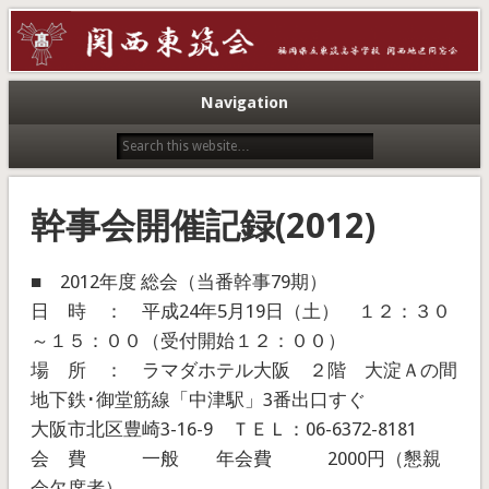
こちらは、福岡県立東筑高等学校の同窓会サイトです。
関西東筑会
Navigation
幹事会開催記録(2012)
■ 2012年度 総会（当番幹事79期）
日 時 ： 平成24年5月19日（土） １２：３０
～１５：００（受付開始１２：００）
場 所 ： ラマダホテル大阪 ２階 大淀Ａの間
地下鉄･御堂筋線「中津駅」3番出口すぐ
大阪市北区豊崎3-16-9 ＴＥＬ：06-6372-8181
会 費 一般 年会費 2000円（懇親
会欠席者）