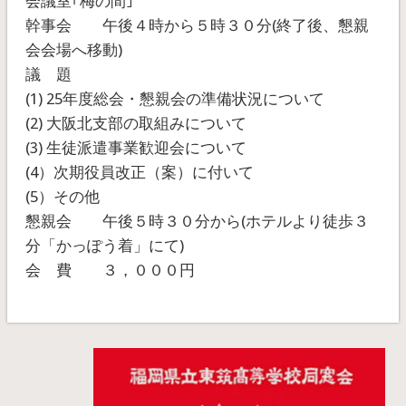
会議室｢梅の間｣
幹事会 午後４時から５時３０分(終了後、懇親
会会場へ移動)
議 題
(1) 25年度総会・懇親会の準備状況について
(2) 大阪北支部の取組みについて
(3) 生徒派遣事業歓迎会について
(4）次期役員改正（案）に付いて
(5）その他
懇親会 午後５時３０分から(ホテルより徒歩３
分「かっぽう着」にて)
会 費 ３，０００円