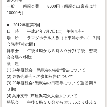
一般 懇親会費 8000円（懇親会出席者は計
10000円）
■ 2012年度第2回
日 時 平成24年7月7日(土) 午後4時～
場 所 ラマダホテル大阪（旧東洋ホテル）３階
会議室｢桂の間｣
幹事会 午後４時から５時３０分(終了後、懇親
会会場へ移動)
議 題
(1) 24年度総会・懇親会の会計報告について
(2) 東筑会総会への参加報告について
(3) 25年度総会･懇親会の日程等について(当番期８
０期)
(4) 兵庫支部｢芦屋浜花火大会｣について
懇親会 午後５時３０分から(ホテルより徒歩３