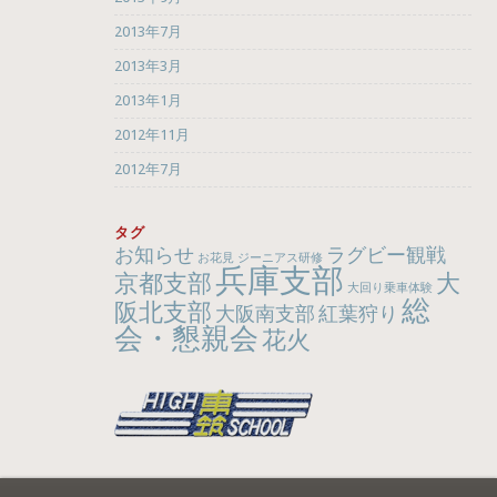
2013年7月
2013年3月
2013年1月
2012年11月
2012年7月
タグ
お知らせ
ラグビー観戦
お花見
ジーニアス研修
兵庫支部
京都支部
大
大回り乗車体験
総
阪北支部
大阪南支部
紅葉狩り
会・懇親会
花火