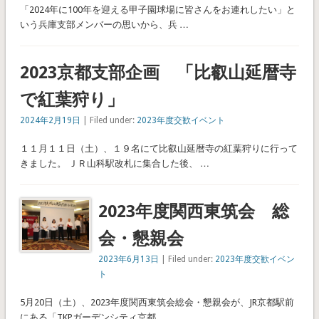
「2024年に100年を迎える甲子園球場に皆さんをお連れしたい」と
いう兵庫支部メンバーの思いから、兵 …
2023京都支部企画 「比叡山延暦寺
で紅葉狩り」
2024年2月19日
| Filed under:
2023年度交歓イベント
１１月１１日（土）、１９名にて比叡山延暦寺の紅葉狩りに行って
きました。 ＪＲ山科駅改札に集合した後、 …
2023年度関西東筑会 総
会・懇親会
2023年6月13日
| Filed under:
2023年度交歓イベン
ト
5月20日（土）、2023年度関西東筑会総会・懇親会が、JR京都駅前
にある「TKPガーデンシティ京都 …